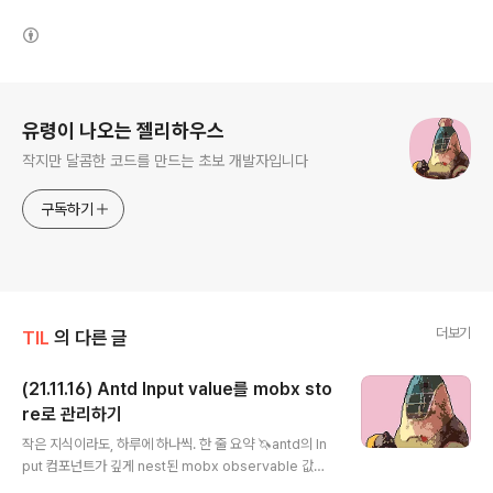
(새창열림)
로그 정보
유령이 나오는 젤리하우스
작지만 달콤한 코드를 만드는 초보 개발자입니다
구독하기
더보기
TIL
의 다른 글
(21.11.16) Antd Input value를 mobx sto
re로 관리하기
글 내용
작은 지식이라도, 하루에 하나씩. 한 줄 요약 🦄antd의 In
put 컴포넌트가 깊게 nest된 mobx observable 값을
감지 못할 수 도 있다.🦄 🦄Input 컴포넌트와 mobx를 동