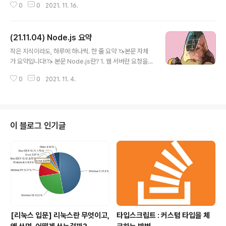
0
0
2021. 11. 16.
시에 사용한다면, React.state를 사용하거나, Form 컴포
넌트에 Input의 관리를 위임하는 것이 낫다.🦄 본문 목표:
회원 정보 테이블에 등록지를 수기로 입력하고, 입력 결과
(21.11.04) Node.js 요약
를 저장할 수 있게 하는 Input 요소 넣기 엊그제 회사에서
글 내용
개발 요청이 들어왔다. 내용은 다른게아니라, 관리자 계정
작은 지식이라도, 하루에 하나씩. 한 줄 요약 🦄본문 자체
이 열람할 수 있는 테이블에 회원들의 등록지를 수기로 입
가 요약입니다!🦄 본문 Node.js란? 1. 웹 서버란 요청을
력할 수 있는 column을 만들어 달라는 것이였는데, 나름
처리하고 적절한 결과를 보내주는 프로그램 2. Node.js는
antd 짬바가 생겼다고 생각해서 금방 끝날 것이라 생각했
0
0
2021. 11. 4.
서버나 프레임워크가 아니라, 자바스크립트의 런타임이다.
는데, 예상 외로 훨씬 복잡하고 어려운 점이..
쉽게 말해서 웹 브라우저 밖에서 자바스크립트 코드를 실
행 할 수 있도록 (특히 서버에서) 도와주는 환경이다. 3. N
ode.js를 사용하면 좋은 서비스 제작할 앱이 리얼타임일
경우 커스터마이징이 많이 필요한 경우 자바스크립트 API
이 블로그 인기글
를 사용해야할 경우 빠른 실행과 성능이 중요한 경우 4. N
ode.js의 특징은, 비동기 방식을 이용한다는 것이다. 한 번
에 하나씩 순차적으로 일을 해나가는 동기적 방식과는 다
르게, 비동기적 방식은 한번에 여러 일을 시작하고 진행한
다. 또한,..
[리눅스 입문] 리눅스란 무엇이고,
타입스크립트 : 커스텀 타입을 체