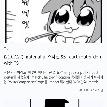
타입을 여러번 타이핑 하는 수고를 덜기 위해 작성했다. 인터페이스를
export ..
TIL
(21.07.27) material-ui 스타일 && react-router-dom
with TS
작은 지식이라도, 하루에 하나씩. 한 줄 요약 🦄TypeScript에서 react-
router를 사용할때, match / history / location 객체를 사용하기 위해서
는 RouteComponentProps를 import 해야한다.🦄 🦄만약, match의
params에 넣어서 전달해줄 props가 있다면, 그 props의 interface도
2021.07.27 게시됨
설정해줘야한다 🦄 🦄material-ui 적용환경에서 css를 먹이는 방법은
1.inline style 적용 2. makeStyles hook 사용, 3.styled component
라이브러리 사용🦄 RouteComponentProps React를 TS로 짜면서 제
일 거지 같은 점은 역시 타입 지정을 안해주면 에러를 가차없이 뱉는다는