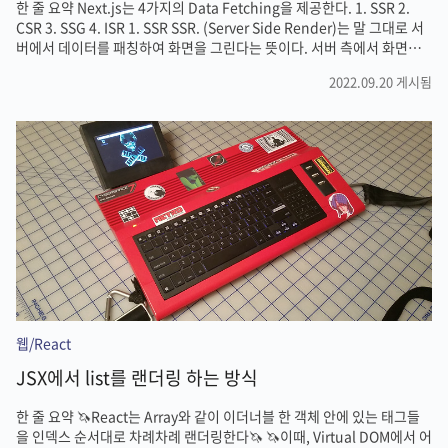
한 줄 요약 Next.js는 4가지의 Data Fetching을 제공한다. 1. SSR 2.
CSR 3. SSG 4. ISR 1. SSR SSR. (Server Side Render)는 말 그대로 서
버에서 데이터를 패칭하여 화면을 그린다는 뜻이다. 서버 측에서 화면을
준비할 수 있다는 것은 React와 차별되는 Next만의 큰 장점인 만큼, 공식
2022.09.20 게시됨
화된 방법을 통하여서만 수행할 수 있다. 이때 사용하는 함수가
getServerSideProps이다. export async function
getServerSideProps() { return { props: { randoms:
Math.round(Math.random() * 100) }, }; } export default function
Home({ rand..
웹/React
JSX에서 list를 랜더링 하는 방식
한 줄 요약 🦄React는 Array와 같이 이더너블 한 객체 안에 있는 태그들
을 인덱스 순서대로 차례차례 랜더링한다🦄 🦄이때, Virtual DOM에서 어