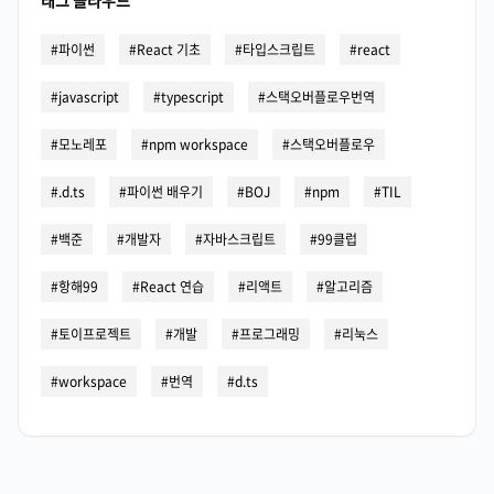
태그 클라우드
파이썬
React 기초
타입스크립트
react
javascript
typescript
스택오버플로우번역
모노레포
npm workspace
스택오버플로우
.d.ts
파이썬 배우기
BOJ
npm
TIL
백준
개발자
자바스크립트
99클럽
항해99
React 연습
리액트
알고리즘
토이프로젝트
개발
프로그래밍
리눅스
workspace
번역
d.ts