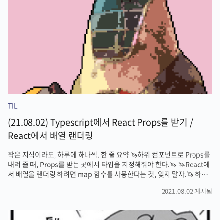
리어에 꼭 필요하다는 사실도 알고 있었지만 막상 별로 배우고 싶지는 않
았다. 왜냐하면, 아직까지 이 친구의 필요성을 느끼지 못했기 때문이다. 비
록 console.log 하나 하나 찍어가며 낑낑거리..
TIL
(21.08.02) Typescript에서 React Props를 받기 /
React에서 배열 랜더링
작은 지식이라도, 하루에 하나씩. 한 줄 요약 🦄하위 컴포넌트로 Props를
내려 줄 때, Props를 받는 곳에서 타입을 지정해줘야 한다.🦄 🦄React에
서 배열을 랜더링 하려면 map 함수를 사용한다는 것, 잊지 말자.🦄 하위
컴포넌트로 Props를 줘보자. // interface.ts //프로필에 띄울 개별
2021.08.02 게시됨
Article들의 type입니다. export interface ArticleProps { title:
string; description: string; imagePaths: any; ingredients: string;
createDate: string; } 자주 사용될 타입을 먼저 작성하여 export 하여,