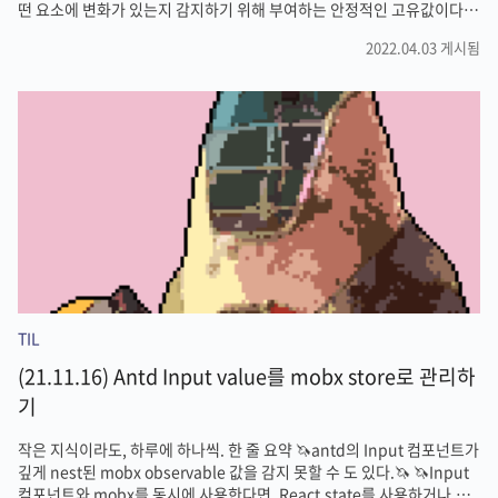
떤 요소에 변화가 있는지 감지하기 위해 부여하는 안정적인 고유값이다🦄
빌드업 리액트를 사용하다보면, 동일한 타입을 가진 데이터들을 비슷한
2022.04.03 게시됨
모습의 컴포넌트로 랜더링 해야할 경우가 많다. 여러개의 컴포넌트를 렌
더링 하기 위해서 리액트는 엘리먼트의 모음을 { } 사이로 낑겨넣어서 JSX
에 포함시킬 수도록 해줍니다. 쇼핑몰 홈페이지에 보여질 품목 리스트를
화면에 그린다고 간주해봅시다. const items = [ {title:'노트
북',price:'1000000',stock:12}, {title:'커피콩', price:'5000',
stock:100}, {t..
TIL
(21.11.16) Antd Input value를 mobx store로 관리하
기
작은 지식이라도, 하루에 하나씩. 한 줄 요약 🦄antd의 Input 컴포넌트가
깊게 nest된 mobx observable 값을 감지 못할 수 도 있다.🦄 🦄Input
컴포넌트와 mobx를 동시에 사용한다면, React.state를 사용하거나,