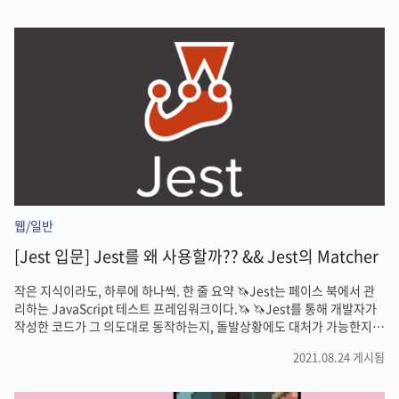
치는 일이다. 아니 코드를 바꿨는데 왜 업데이트가 안돼?? 구글에다가
react fast-reload, react hot-reloader not working...등등의 키워드
로 열라게 구글링해도 다른 사람들은 이런 일 없는건지 참 아무런 검색 결
과가 없다. 일단 개발이 급하니까 새로고침하면서 코딩을 하는데...이거
생각하면 할 ..
웹/일반
[Jest 입문] Jest를 왜 사용할까?? && Jest의 Matcher
작은 지식이라도, 하루에 하나씩. 한 줄 요약 🦄Jest는 페이스 북에서 관
리하는 JavaScript 테스트 프레임워크이다.🦄 🦄Jest를 통해 개발자가
작성한 코드가 그 의도대로 동작하는지, 돌발상황에도 대처가 가능한지
확인할 수 있다.🦄 개요 앞서 말했듯, Jest는 페이스북이 만든 프론트엔드
2021.08.24 게시됨
테스트 프레임워크다. 테스트 프레임워크라고 하니 참 감이 안오는데, 말
그대로 코드가 제대로 동작하는 test를 위한 프레임워크라는 뜻이다. 사
실 이전부터 Jest가 뭐하는 친구인지는 알고 있었고, 앞으로의 내 개발 커