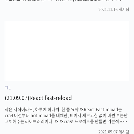
Form 컴포넌트에 Input의 관리를 위임하는 것이 낫다.🦄 본문 목표: 회
2021.11.16 게시됨
원 정보 테이블에 등록지를 수기로 입력하고, 입력 결과를 저장할 수 있게
하는 Input 요소 넣기 엊그제 회사에서 개발 요청이 들어왔다. 내용은 다
른게아니라, 관리자 계정이 열람할 수 있는 테이블에 회원들의 등록지를
수기로 입력할 수 있는 column을 만들어 달라는 것이였는데, 나름 antd
짬바가 생겼다고 생각해서 금방 끝날 것이라 생각했는데, 예상 외로 훨씬
복잡하고 어려운 점이..
TIL
(21.09.07)React fast-reload
작은 지식이라도, 하루에 하나씩. 한 줄 요약 🦄React Fast-reload는
cra4 버전부터 hot-reload를 대체한, 페이지 새로고침 없이 바뀐 부분만
교체해주는 라이브러리이다. 🦄 🦄cra로 프로젝트를 만들면 기본적으로
셋팅이 되어있는데, fast-reload가 동작하지 않는다면 아래 조건에 걸리
2021.09.07 게시됨
는 부분이 있는지 살펴보자🦄 본문 간혹, 그러나 있으면 매우매우매우 빡