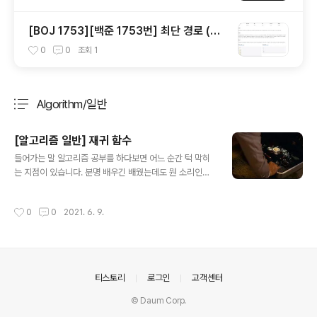
[BOJ 1753][백준 1753번] 최단 경로 (파
이썬 풀이)
0
0
조회
1
Algorithm/일반
분류 전체보기
주요 글 목록
[알고리즘 일반] 재귀 함수
글 내용
들어가는 말 알고리즘 공부를 하다보면 어느 순간 턱 막히
는 지점이 있습니다. 분명 배우긴 배웠는데도 뭔 소리인지
도 모르겠고, 공부할 때는 알겠는데 막상 구현해보라면 손
이 안 움직이는 크고 작은 고비들이 알고리즘의 세계에는
작성시간
0
0
2021. 6. 9.
존재합니다. 그 많은 고비 중에서 재귀 함수가 가장 먼저 등
장합니다. 저도 재귀함수를 공부할 적에는 정말 이해가 안
되서 혼자서 벽도 쳐보고, 소리도 질러보고 오만 생쑈를 다
했습니다. "그렇게 복잡한 개념이라면, 아예 다음으로 미루
면 되지 않느냐?" 라고 생각하실 수 있겠습니다. 맞습니다.
의안내
티스토리
로그인
고객센터
사실 재귀적 구현으로 풀 수 있는 문제들은 다른 방법으로
도 충분히 풀 수 있습니다. 그럼에도 불구하고 우리가 재귀
© Daum Corp.
함수를 배워야하는 이유는, 프로그래밍 세계에서 통하는