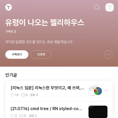
검색하기
티스토리
유령이 나오는 젤리하우스
구독자
2
작지만 달콤한 코드를 만드는 초보 개발자입니다
구독하기
방명록
신고하기 레이어
열기
인기글
[리눅스 입문] 리눅스란 무엇이고, 왜 쓰며,
어떻게 쓰는걸까?
13
0
조회
9
(21.07.16) cmd tree / RN styled-com
ponent의 타입 패키지
2
0
조회
2