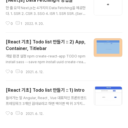
[Next.js] Data Fetching의 방법들
의 컴포넌트를 렌더링 하기 위해서 리액트는 엘리먼트의
글 내용
모음을 { } 사이로 낑겨넣어서 JSX에 포함시킬 수도록 해
한 줄 요약 Next.js는 4가지의 Data Fetching을 제공한
줍니다. 쇼핑몰 홈페이지에 보여질 품목 리스트를 화면에
다. 1. SSR 2. CSR 3. SSG 4. ISR 1. SSR SSR. (Serve
그린다고 간주해봅시다. const items = [ {title:'노트북',
r Side Render)는 말 그대로 서버에서 데이터를 패칭하
price:'1000000',stock:12}, {title:'커피콩', price:'50
0
1
2022. 9. 20.
여 화면을 그린다는 뜻이다. 서버 측에서 화면을 준비할 수
00', stock:100}, {t..
있다는 것은 React와 차별되는 Next만의 큰 장점인 만큼,
공식화된 방법을 통하여서만 수행할 수 있다. 이때 사용하
[React 기초] Todo list 만들기 :: 2) App,
는 함수가 getServerSideProps이다. export async
function getServerSideProps() { return { props:
Container, Titlebar
글 내용
{ randoms: Math.round(Math.random() * 100) }, };
개발 환경 설정 npm create-react-app TODO npm
} export default function Home({ rand..
install sass --save npm install uuid create-react
-app 을 사용해서 React를 준비해준다. 추가로 나는 css
0
0
2021. 6. 12.
대신에 scss를 사용할 것이기 때문에, sass도 준비해두
자. Vue와 달리 React에서 sass를 사용할 때 sass-loa
der 같은 패키지를 준비하지 않아도 된다는 점이 좋았다.
[React 기초] Todo list 만들기 :: 1) Intro
추가로 uuid 라이브러리를 가져오자. uuid는 Universal
글 내용
Unique Identifier (범용 단일 식별자)의 약어로, 호출한
들어가는 말 Angular, React , Vue 대표적인 프론트엔드
다면 랜덤으로 생성된 문자열을 반환해준다. 컴포넌트에 k
프레임워크 3개만 꼽아보라고 하면 백이면 백 위 3가지를
ey값이 필요할 때 고유한 값으로 설정하기에 딱 좋다. uui
말할 것이다. 나는 프론트엔드를 Vue로 시작했는데, Vue
d를 안 쓴다면, id가 필요할 때 max_in..
0
0
2021. 6. 12.
를 배우면서 이건 정말 간단하고 편한 만능 프레임워크라
는 생각을 했다. 그런데 왜 아직까지 Vue보다는 React를
요구하는 기업이 많은걸까?? Vue가 React보다 늦게 나