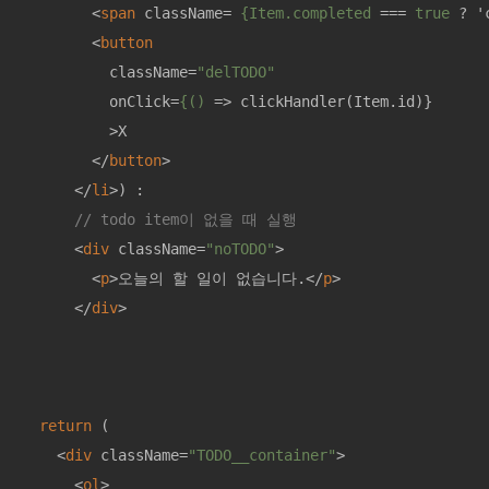
<
span
className
= 
{Item.completed
 === 
true
 ? '
<
button
className
=
"delTODO"
onClick
=
{()
 =>
 clickHandler(Item.id)}

          >X

</
button
>
</
li
>
) : 

// todo item이 없을 때 실행
<
div
className
=
"noTODO"
>
<
p
>
오늘의 할 일이 없습니다.
</
p
>
</
div
>
return
 (

<
div
className
=
"TODO__container"
>
<
ol
>