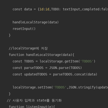
    const data = {
id
:
id
,TODO: textInput,completed:fals
    handleLocalStorage(data)

    resetInput()

  }

  //localStorage에 저장

  function handleLocalStorage(data){

    const TODOS = localStorage.getItem(
'TODOS'
)

    const parseTODOS = JSON.parse(TODOS)

    const updatedTODOS = parseTODOS.concat(data)

    localStorage.setItem(
'TODOS'
,JSON.stringify(update
  }

 // 사용자 입력과 state를 동기화

  function listenInput(e){
