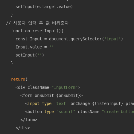
    setInput(e.target.value)

  }

// 사용자 입력 후 값 비워준다

  function resetInput(){

    const Input = document.querySelector(
'input'
)

    Input.value = 
''
    setInput(
''
)

  }

return
(

    <div className=
"InputForm"
>

      <form onSubmit={onSubmit}>

        <
input
type
=
'text'
 onChange={listenInput} pla
        <button 
type
=
"submit"
 className=
"create-butto
      </form>

    </div>
