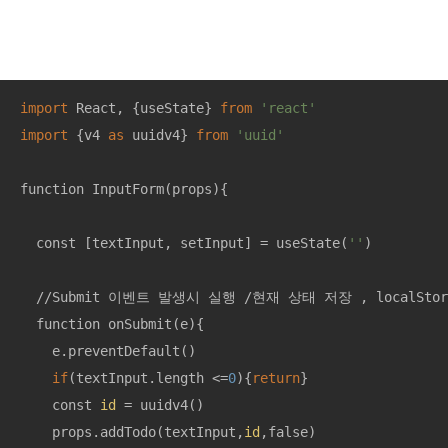
import
 React, {useState} 
from
'react'
import
 {v4 
as
 uuidv4} 
from
'uuid'
function InputForm(props){

  const [textInput, setInput] = useState(
''
)

  //Submit 이벤트 발생시 실행 /현재 상태 저장 , localSto
  function onSubmit(e){

    e.preventDefault()

if
(textInput.length <=
0
){
return
}

    const 
id
 = uuidv4()

    props.addTodo(textInput,
id
,false)
