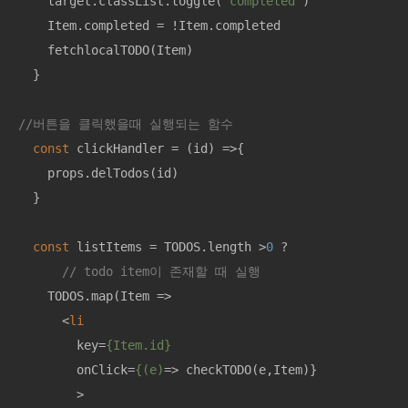
    target.classList.toggle(
'completed'
)

    Item.completed = !Item.completed

    fetchlocalTODO(Item)

  }

//버튼을 클릭했을때 실행되는 함수
const
 clickHandler = 
(
id
) =>
{

    props.delTodos(id)

  }

const
 listItems = TODOS.length >
0
 ? 

// todo item이 존재할 때 실행
    TODOS.map(
Item
 =>
<
li
key
=
{Item.id}
onClick
=
{(e)
=>
 checkTODO(e,Item)}

        >
