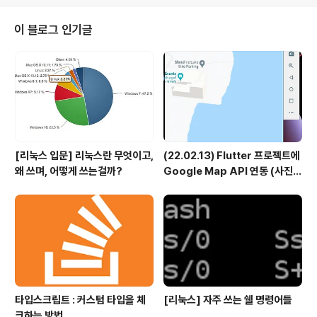
왔기에 이미 React를 쓰고 있는 기업들은 다른 프레임워
크를 쉽사리 사용하기 어려운 점도 있겠지만, 분명 React
이 블로그 인기글
그 자체만의 장점도 분명 있을 것이다. 그 물음에 답하기 위
해 내가 직접 React를 사용해보기로 했다. 공식문서에서
제공하는 튜토리얼과, 인터넷 강의 ( 큰 맘 먹고 유료로 결
재함 ) 에서 주어지는 실습 과제들을 진행해봤는데, 하다..
[리눅스 입문] 리눅스란 무엇이고,
(22.02.13) Flutter 프로젝트에
왜 쓰며, 어떻게 쓰는걸까?
Google Map API 연동 (사진
짱 많음)
타입스크립트 : 커스텀 타입을 체
[리눅스] 자주 쓰는 쉘 명령어들
크하는 방법