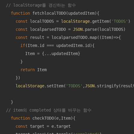
// localStorage를 갱신하는 함수
function
fetchlocalTODO
(
updatedItem
)
{

const
 localTODOS = 
localStorage
.getItem(
'TODOS'
)

const
 localparsedTODO = 
JSON
.parse(localTODOS)

const
 result = localparsedTODO.map(
(
Item
)=>
{

if
(Item.id === updatedItem.id){

        Item = {...updatedItem}

      }

return
 Item

    })

localStorage
.setItem(
'TODOS'
,
JSON
.stringify(result
// item의 completed 상태를 바꾸는 함수
function
checkTODO
(
e,Item
)
{

const
 target = e.target
