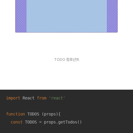
TODO 컴포넌트
import
 React 
from
'react'
function
TODOS
 (
props
)
{

const
 TODOS = props.getTodos()
