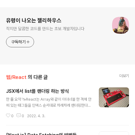
로그 정보
유령이 나오는 젤리하우스
작지만 달콤한 코드를 만드는 초보 개발자입니다
구독하기
더보기
웹/React
의 다른 글
JSX에서 list를 랜더링 하는 방식
글 내용
한 줄 요약 🦄React는 Array와 같이 이더너블 한 객체 안
에 있는 태그들을 인덱스 순서대로 차례차례 랜더링한다🦄
🦄이때, Virtual DOM에서 어떤 요소에 변화가 있는지 감
0
0
2022. 4. 3.
지하기 위해 부여하는 안정적인 고유값이다🦄 빌드업 리액
트를 사용하다보면, 동일한 타입을 가진 데이터들을 비슷
한 모습의 컴포넌트로 랜더링 해야할 경우가 많다. 여러개